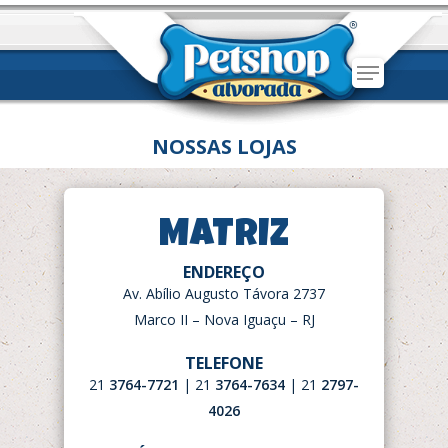
Hit enter to search or ESC to close
NOSSAS LOJAS
MATRIZ
ENDEREÇO
Av. Abílio Augusto Távora 2737
Marco II – Nova Iguaçu – RJ
TELEFONE
21
3764-7721
| 21
3764-7634
| 21
2797-
4026