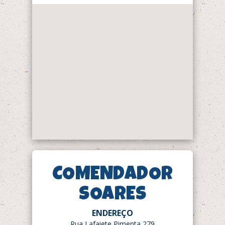
Clínica Veterin
Produtos
Nossas Loja
Institucional
COMENDADOR
Delivery
Trabalhe Conos
SOARES
Fale Conosco
ENDEREÇO
Rua Lafaiete Pimenta 279